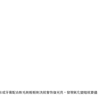
銀布或牙膏配合軟毛刷輕輕刷洗就會恢復光亮。發現氧化變暗就要儘