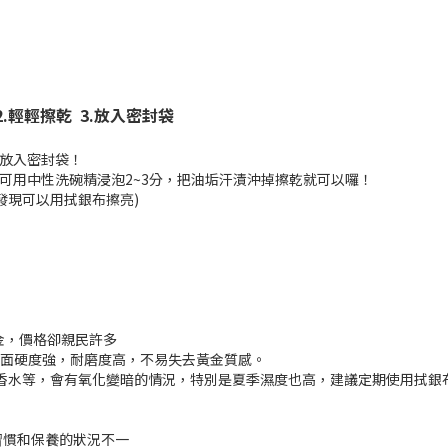
.
輕輕擦乾
3.
放入密封袋
後放入密封袋！
可用中性洗碗精浸泡2~3分，把油垢汗漬沖掉擦乾就可以囉！
發現可以用拭銀布擦亮)
14k金，價格卻親民許多
表面硬度強，耐磨度高，不易失去黃金質感。
分泌，香水等，會有氧化變暗的情況，特別是夏季濕度也高，建議定期使用拭
習慣和保養的狀況不一