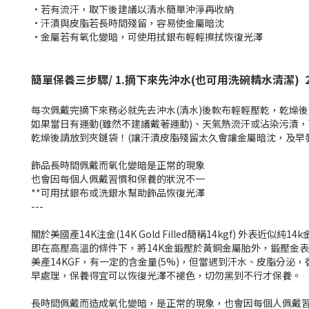
•若有流汗，取下後建議以清水簡單沖淨再收納
•汗漬與皮脂若長時間殘留，容易使金屬暗沈
•
金屬若有氧化變暗，可使用拭銀布輕輕擦拭恢復光澤
簡單保養三步驟/ 1.
摘下來先沖水(也可用洗碗精水清潔)
2
每次佩戴完摘下來務必就先去沖水(清水)後軟布輕輕壓乾，乾燥
如果當日有運動(雖然不建議戴著運動)、天氣熱流汗或沾染污漬，
乾燥後請放到夾鏈袋！(讓汗漬皮脂殘留太久會讓金屬暗沈，及早
飾品長時間佩戴而氧化變暗是正常的現象
也會因每個人佩戴習慣和保養的狀況不一
**可用拭銀布或洗銀水幫助飾品恢復光澤
---
關於美國產14K注金(14K Gold Filled簡稱14kgf) 外表近似純
即在高壓高溫的條件下，將14K金鍛壓於黃銅金屬胎外，鍛壓金
美產14KGF，有一定的含金量(5%)，但當遇到汗水、皮脂
早處理，保養得宜可以恢復光澤不褪色，切勿黑到不行才保養。
長時間佩戴而造成氧化變暗，是正常的現象，也會因每個人佩戴