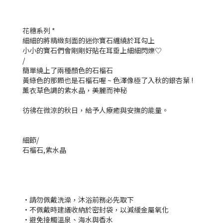
花穗系列 *
細細的將精緻刻面的迷你寶石纏繞於耳勾上
小小的寶石們會剛剛好貼在耳垂上細細閃爍♡
/
簡單繞上了兩種顏色的石榴石
黃綠色的那顆也是石榴石喔 ~ 色澤像極了入秋的銀杏葉 !
薰衣草色調的紫水晶，美麗而神秘
彷彿在微涼的秋日，給予人療癒與安撫的能量。
細節/
石榴石,紫水晶
•請勿佩戴洗澡，沐浴前務必先取下
•
不佩戴時建議收納於密封袋，以減緩金屬氧化
•避免接觸溫泉、海水與香水