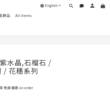
English
f包金飾品
All items
 / 紫水晶,石榴石 /
環 / 花穗系列
 免運 優惠 on order