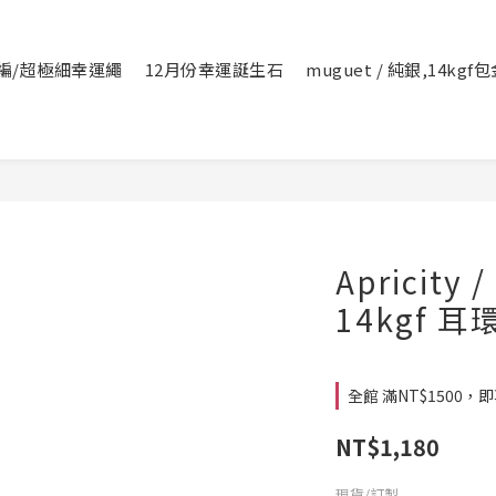
編/超極細幸運繩
12月份幸運誕生石
muguet / 純銀,14kg
Apricity
14kgf 耳
全館 滿NT$1500，即享
NT$1,180
現貨/訂製