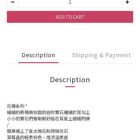
ADD TO CART
Description
Shipping & Payment
Description
花穗系列 *
細細的將精緻刻面的迷你寶石纏繞於耳勾上
小小的寶石們會剛剛好貼在耳垂上細細閃爍
/
簡單繞上了金太陽石和綠磷灰石
草莓晶的輕柔粉色，增添溫柔感