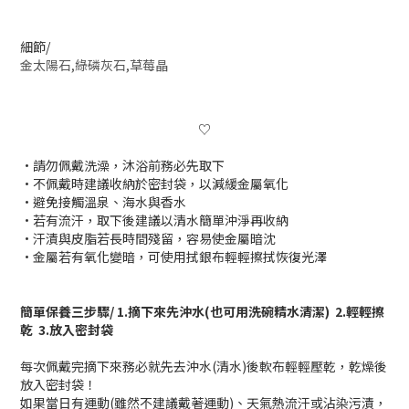
細節/
金太陽石,綠磷灰石,草莓晶
♡
•請勿佩戴洗澡，沐浴前務必先取下
•
不佩戴時建議收納於密封袋，以減緩金屬氧化
•避免接觸溫泉、海水與香水
•若有流汗，取下後建議以清水簡單沖淨再收納
•汗漬與皮脂若長時間殘留，容易使金屬暗沈
•
金屬若有氧化變暗，可使用拭銀布輕輕擦拭恢復光澤
簡單保養三步驟/ 1.
摘下來先沖水(也可用洗碗精水清潔)
2.
輕輕擦
乾
3.
放入密封袋
每次佩戴完摘下來務必就先去沖水(清水)後軟布輕輕壓乾，乾燥後
放入密封袋！
如果當日有運動(雖然不建議戴著運動)、天氣熱流汗或沾染污漬，