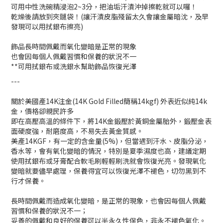
可用中性洗碗精浸泡2~3分，把油垢汗漬沖掉擦乾就可以囉！
乾燥後請放到夾鏈袋！(讓汗漬皮脂殘留太久會讓金屬暗沈，及早
發現可以用拭銀布擦亮)
飾品長時間佩戴而氧化變暗是正常的現象
也會因每個人佩戴習慣和保養的狀況不一
**可用拭銀布或洗銀水幫助飾品恢復光澤
---
關於美國產14K注金(14K Gold Filled簡稱14kgf) 外表近似純14k
金，價格卻親民許多
即在高壓高溫的條件下，將14K金鍛壓於黃銅金屬胎外，鍛壓金表
面硬度強，耐磨度高，不易失去黃金質感。
美產14KGF，有一定的含金量(5%)，但當遇到汗水、皮脂分泌，
香水等，會有氧化變暗的情況，特別是夏季濕度也高，建議定期
使用拭銀布或牙膏配合軟毛刷輕輕刷洗就會恢復光亮。發現氧化
變暗就要儘早處理，保養得宜可以恢復光澤不褪色，切勿黑到不
行才保養。
長時間佩戴而造成氧化變暗，是正常的現象，也會因每個人佩戴
習慣和保養的狀況不一；
妥善的佩戴和良好的保養可以半永久性保色，非永不褪色氧化。