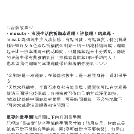
♡品牌故事♡
• musubi • 浪漫生活的祈願幸運繩 / 許願繩 / 結緣繩 •
musubi為傳統中注入清新感，有點可愛，有點氣質，特別挑選
極細蠟線及五色線以祈福的金剛結一結一結地精編而成，編織
起來比一般幸運繩來的花時間，但是佩戴起來十分秀氣，傳統
的底蘊中帶有典雅的氣質！推薦給喜歡戴細細手環的人！
也希望我們編織的幸運繩能帶給戴著的你勇氣♡♡♡
*金剛結是一種繩結，在藏傳佛教中，是一種護身符，避邪保平
安
*天然水晶礦物、半寶石本身都有能量場，購買後可以在大廟香
爐過三圈淨化後佩戴，各種宗教可依自己的方式淨化加持。
*蠟線比傳統中國結線材耐用，可長時間佩戴，不必特地取下
*可碰水戴著洗澡睡覺都沒問題♡
重要的量手圍
請詳閱以下內容測量手圍
記得請‘’量確實‘’貼合手腕的手圍尺寸喲！請用皮尺、軟線或長
紙條不鬆不緊貼合手腕繞一圈(寧可微鬆也不要拉緊)，無需自