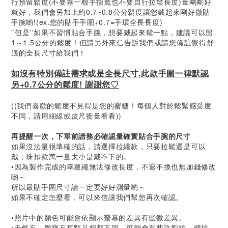
行預留鬆度(不要塞一根手指寬也不要自行拉鬆長度)量剛剛好
就好，我們會另加上約0.7~0.8公分鬆度讓您戴起來剛好微貼
手腕喲!(ex.您的貼手手圍+0.7=手環全長長度)
''但是''如果不習慣貼合手腕，想要戴起來鬆一點，建議可以留
1～1.5公分的鬆度！但請另外來信告訴我們或請您備註覺得舒
適的全長尺寸給我們！
如沒有特別備註需求或是全長尺寸,此款手圍一律默認
另+0.7公分的鬆度! 謝謝您♡
((我們喜歡的鬆度不見得是您的蜜糖！每個人對於鬆緊感受度
不同，請用細線或皮尺衡量看看))
再提醒一次，下單前請務必確認量確實貼合手腕的尺寸
如果沒法量很準確的話，請選擇拉繩款，只要拉鬆還是可以
戴；珠扣款萬一量太小是戴不下的。
•因為製作完成的幸運繩無法修改長度，不退不換也無加錢修改
喲～
所以最貼手圍尺寸請一定要好好測量喲～
如果不確定怎麼看，可以來信讓我們幫您再次確認。
•照片中的顏色可能會依顯示螢幕的差異有些微差異。
•天然石、微寶石每顆品相都不同，可能會有些許裂紋、礦坑、