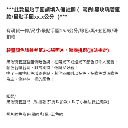
***此款最貼手圍請填入備註欄 ( 範例:黑玫瑰碧璽
款/最貼手圍xx.x公分 )***
有現貨一條/尺寸:最貼手圍15.5公分/線色:黑+五色線/珠
扣款
碧璽顏色請參考第3~5張照片，隨機挑選(無法指定)
黑玫瑰碧璽整體偏暗色調！在陽光下或燈光下顏色很令人驚艷！
顏色若隱若現，非常獨特！低調又好看！
挑了一顆桃紅色增添亮點，其他四顆則以棕色、棕綠色或深綠色
為主，像森林一樣的顏色！
細節/
黑玫瑰碧璽*5 ,珠扣款(只有珠扣款，珠子小無法做拉繩款)
照片線色為 純黑線 和 黑+五色線