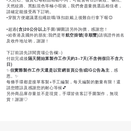
天然紋路、黑點混色等極小瑕疵，我們會盡量挑選品相佳者，
請確定能接受再下訂喲。
•穿脫方便建議選拉繩款哦/珠扣款戴上後難自行拿下喔😊
•超過
(含)20公分以上
手圍/腳圍請另外詢價，感謝您！
•給香港及國外的朋友:我們是寄
航空掛號(非順豐)
請填證件姓名
及收件地址喲，謝謝！
下訂前請先詳閱賣場公告欄:-)
付款完成後
隔天開始算製作工作天約3~7天(不含例假日不含六
日)
✨
但實際製作工作天還是以官網首頁公告或IG公告為主
，感
恩。✨
每條手環都是接單客製+手工編製，每天編製的數量有限！還
請您體諒及感謝您的耐心等候💕
另外商品庫存量並不是現貨，手環皆依客訂手圍製作，無現
貨！謝謝♡