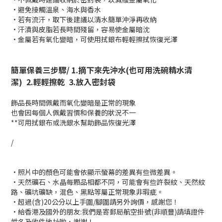
•避免接觸溫泉、海水與香水
•若有流汗，取下後建議以清水簡單沖淨再收納
•汗漬與皮脂若長時間殘留，容易使金屬暗沈
•
金屬若有氧化變暗，可使用拭銀布輕輕擦拭恢復光澤
簡單保養三步驟/ 1.
摘下來先沖水(也可用洗碗精水清
潔)
2.
輕輕擦乾
3.
放入密封袋
飾品長時間佩戴而氧化變暗是正常的現象
也會因每個人佩戴習慣和保養的狀況不一
**可用拭銀布或洗銀水幫助飾品恢復光澤
/
•照片中的顏色可能會依顯示螢幕的差異有些微差異。
•天然礦石、水晶每顆品相都不同，可能會有些許裂紋、天然紋
路、礦坑礦缺，混色、黑點等屬正常現象非瑕疵。
•超過(含)20公分以上手圍/腳圍請另外詢價，感謝您！
•給香港及國外的朋友:我們是寄
郵局航空掛號(非順豐)
請填證件
姓名及收件地址喲，謝謝！