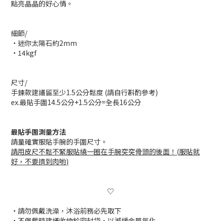
點亮晶晶的好心情。
細節/
•迷你太陽石約2mm
•14kgf
尺寸/
手鍊款建議留至少1.5公分鬆度 (請自行斟酌參考)
ex.最貼手圍14.5公分+1.5公分=全長16公分
最貼手圍測量方法
請量確實服貼手腕的手圍尺寸。
請用皮尺不鬆不緊服貼繞一圈在手腕突突骨頭的後面！
(
服貼就
好，不要擠到肉喲
)
♡
•請勿佩戴洗澡，沐浴前務必先取下
•
不佩戴時建議收納於密封袋，以減緩金屬氧化