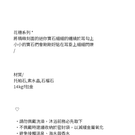
花穗系列 *
將精緻刻面的迷你寶石細細的纏繞於耳勾上
小小的寶石們會剛剛好貼在耳垂上細細閃爍
/
材質/
托帕石,紫水晶,石榴石
14kgf包金
♡
•請勿佩戴洗澡，沐浴前務必先取下
•
不佩戴時建議收納於密封袋，以減緩金屬氧化
•避免接觸溫泉、海水與香水