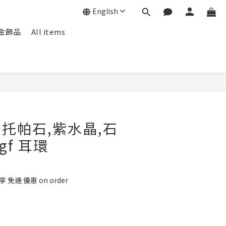
English
f包金飾品
All items
 托帕石,紫水晶,石
kgf 耳環
 免運 優惠 on order