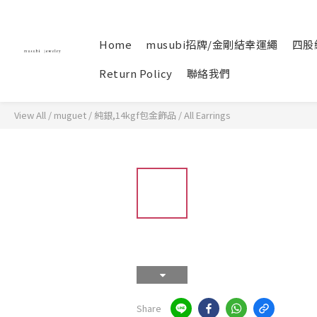
Home
musubi招牌/金剛結幸運繩
四股
Return Policy
聯絡我們
View All
/
muguet / 純銀,14kgf包金飾品
/
All Earrings
Share