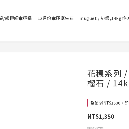
編/超極細幸運繩
12月份幸運誕生石
muguet / 純銀,14kg
花穗系列 /
榴石 / 14
全館 滿NT$1500，即享
NT$1,350
現貨/訂製