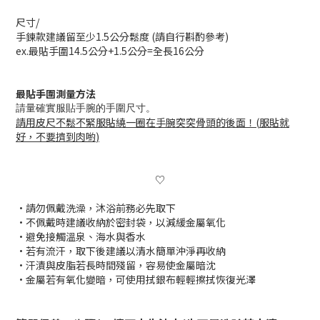
尺寸/
手鍊款建議留至少1.5公分鬆度 (請自行斟酌參考)
ex.最貼手圍14.5公分+1.5公分=全長16公分
最貼手圍測量方法
請量確實服貼手腕的手圍尺寸。
請用皮尺不鬆不緊服貼繞一圈在手腕突突骨頭的後面！
(
服貼就
好，不要擠到肉喲
)
♡
•請勿佩戴洗澡，沐浴前務必先取下
•
不佩戴時建議收納於密封袋，以減緩金屬氧化
•避免接觸溫泉、海水與香水
•若有流汗，取下後建議以清水簡單沖淨再收納
•汗漬與皮脂若長時間殘留，容易使金屬暗沈
•
金屬若有氧化變暗，可使用拭銀布輕輕擦拭恢復光澤