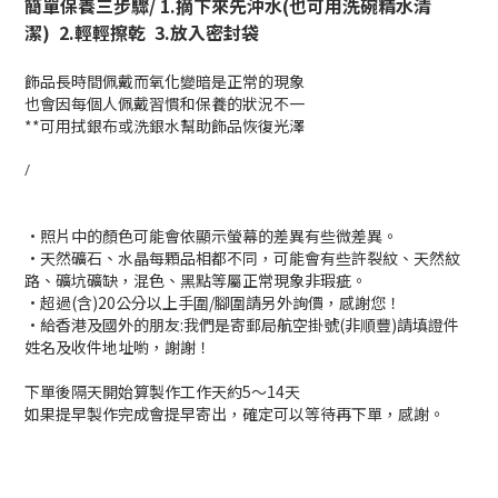
簡單保養三步驟/ 1.
摘下來先沖水(也可用洗碗精水清
潔)
2.
輕輕擦乾
3.
放入密封袋
飾品長時間佩戴而氧化變暗是正常的現象
也會因每個人佩戴習慣和保養的狀況不一
**可用拭銀布或洗銀水幫助飾品恢復光澤
/
•照片中的顏色可能會依顯示螢幕的差異有些微差異。
•天然礦石、水晶每顆品相都不同，可能會有些許裂紋、天然紋
路、礦坑礦缺，混色、黑點等屬正常現象非瑕疵。
•超過(含)20公分以上手圍/腳圍請另外詢價，感謝您！
•給香港及國外的朋友:我們是寄
郵局航空掛號(非順豐)
請填證件
姓名及收件地址喲，謝謝！
下單後隔天開始算
製作工作天約5～14天
如果提早製作完成會提早寄出，確定可以等待再下單，感謝。