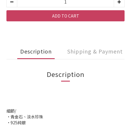
ADD TO CART
Description
Shipping & Payment
Description
細節/
•青金石、淡水珍珠
•925純銀