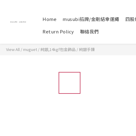
Home
musubi招牌/金剛結幸運繩
四股
Return Policy
聯絡我們
View All
/
muguet / 純銀,14kgf包金飾品
/
純銀手鍊