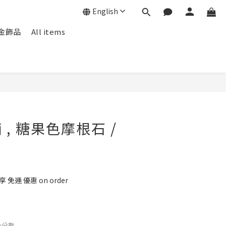
English
f包金飾品
All items
, 糖果色摩根石 /
 免運 優惠 on order
公分數