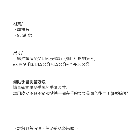
材質/
•摩根石
•925純銀
尺寸/
手鍊建議留至少1.5公分鬆度 (請自行斟酌參考)
ex.最貼手圍14.5公分+1.5公分=全長16公分
最貼手圍測量方法
請量確實服貼手腕的手圍尺寸。
請用皮尺不鬆不緊服貼繞一圈在手腕突突骨頭的後面！
(
服貼就好
•請勿佩戴洗澡，沐浴前務必先取下