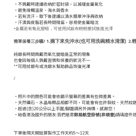
•
不佩戴時建議收納於密封袋，以減緩金屬氧化
•避免接觸溫泉、海水與香水
•若有流汗，取下後建議以清水簡單沖淨再收納
•汗漬與皮脂若長時間殘留，容易使金屬暗沈
•
金屬若有氧化變暗，可使用拭銀布輕輕擦拭恢復光澤
摘下來先沖水(也可用洗碗精水清潔)
簡單保養三步驟/ 1.
2.
純銀長時間佩戴而氧化變暗是正常的現象
也會因每個人佩戴習慣和保養的狀況不一
**可用拭銀布或洗銀水幫助飾品恢復光澤
/
•照片中的顏色可能會依顯示螢幕的差異有些微差異。
•天然礦石、水晶每顆品相都不同，可能會有些許裂紋、天然紋
•超過(含)20公分以上手圍/腳圍請另外詢價，感謝您！
•給香港及國外的朋友:我們是寄
郵局航空掛號(非順豐)
請填證件
下單後隔天開始算
製作工作天約5～12天