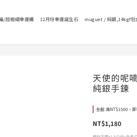
編/超極細幸運繩
12月份幸運誕生石
muguet / 純銀,14kg
天使的呢喃 
純銀手鍊
全館 滿NT$1500，即享
NT$1,180
最貼手圍+1.5公分=全長