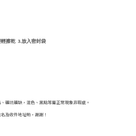
輕輕擦乾
放入密封袋
3.
路、礦坑礦缺，混色、黑點等屬正常現象非瑕疵。
姓名及收件地址喲，謝謝！