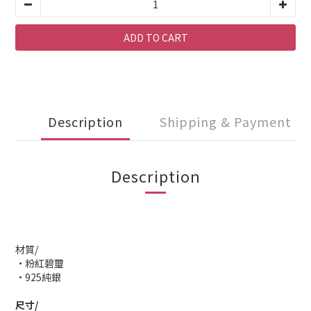
ADD TO CART
Description
Shipping & Payment
Description
材質/
•粉紅碧璽
•925純銀
尺寸/