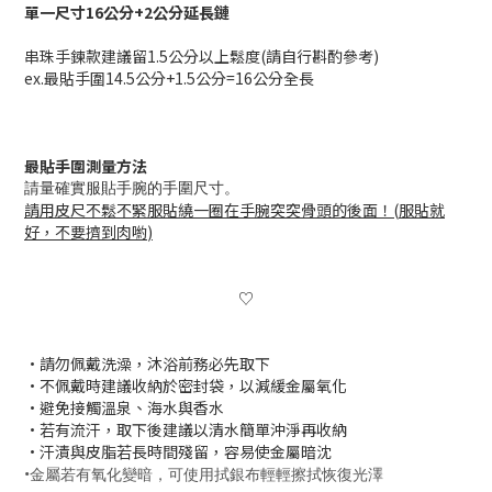
單一尺寸16公分+2公分延長鏈
串珠手鍊款建議留1.5公分以上鬆度(請自行斟酌參考)
ex.最貼手圍14.5公分+1.5公分=16公分全長
最貼手圍測量方法
請量確實服貼手腕的手圍尺寸。
請用皮尺不鬆不緊服貼繞一圈在手腕突突骨頭的後面！
(
服貼就
好，不要擠到肉喲
)
♡
•請勿佩戴洗澡，沐浴前務必先取下
•
不佩戴時建議收納於密封袋，以減緩金屬氧化
•避免接觸溫泉、海水與香水
•若有流汗，取下後建議以清水簡單沖淨再收納
•汗漬與皮脂若長時間殘留，容易使金屬暗沈
•
金屬若有氧化變暗，可使用拭銀布輕輕擦拭恢復光澤