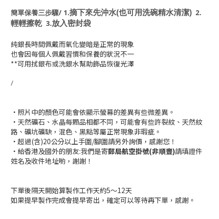
摘下來先沖水(也可用洗碗精水清潔)
簡單保養三步驟/ 1.
2.
輕輕擦乾
放入密封袋
3.
純銀長時間佩戴而氧化變暗是正常的現象
也會因每個人佩戴習慣和保養的狀況不一
**可用拭銀布或洗銀水幫助飾品恢復光澤
/
•照片中的顏色可能會依顯示螢幕的差異有些微差異。
•天然礦石、水晶每顆品相都不同，可能會有些許裂紋、天然紋
路、礦坑礦缺，混色、黑點等屬正常現象非瑕疵。
•超過(含)20公分以上手圍/腳圍請另外詢價，感謝您！
•給香港及國外的朋友:我們是寄
郵局航空掛號(非順豐)
請填證件
姓名及收件地址喲，謝謝！
下單後隔天開始算
製作工作天約5～12天
如果提早製作完成會提早寄出，確定可以等待再下單，感謝。