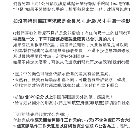
們會另加上約1公分鬆度讓您戴起來剛好微貼手腕喲!(ex.您的
''但是''如果不習慣貼合手腕，想要戴起來鬆一點，建議可以
如沒有特別備註需求或是全長尺寸,此款尺寸手圍一律默認
((我們喜歡的鬆度不見得是您的蜜糖！有任何尺寸上的疑問都可
再提醒一次，下單前請務必確認量確實貼合手腕的尺寸
如果沒法量很準確的話，請選擇拉繩款，只要拉鬆還是可以戴
•因為製作完成的幸運繩無法修改長度，不退不換也無加錢修
所以最貼手圍尺寸請一定要好好測量喲～
如果不確定怎麼看，可以來信讓我們幫您再次確認喲!我們都
•照片中的顏色可能會依顯示螢幕的差異有些微差異。
•天然石、微寶石每顆品相都不同，可能會有些許裂紋、礦坑
•穿脫方便建議選拉繩款哦/珠扣款戴上後難自行拿下喔😊
•超過
(含)20公分以上
手圍/腳圍請另外詢價，感謝您！
•給香港及國外的朋友:我們是寄
航空掛號(非順豐)
請填證件姓
下訂前請先詳閱賣場公告欄:-)
付款完成後
隔天開始算製作工作天約3~7天(不含例假日不含六
✨
但實際製作工作天還是以官網首頁公告或IG公告為主
，感恩