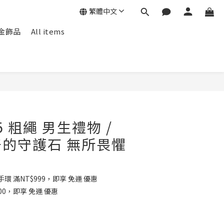
繁體中文
f包金飾品
All items
 粗繩 男生禮物 /
的守護石 無所畏懼
環 滿NT$999，即享 免運 優惠
00，即享 免運 優惠