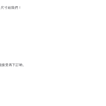
長尺寸給我們！
能接受再下訂喲。