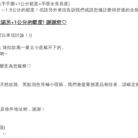
貼手手圍+1公分鬆度=手環全長長度)
留1～1.5公分的鬆度！但請另外來信告訴我們或請您備註覺得舒適的全
另+1公分的鬆度! 謝謝您♡
以來信討論！))
；珠扣款萬一量太小是戴不下的。
改喲～
很樂意為您服務♡
、天然紋路、黑點混色等極小瑕疵，我們會盡量挑選品相佳者，請確定
名及收件地址喲，謝謝！
日)
。✨