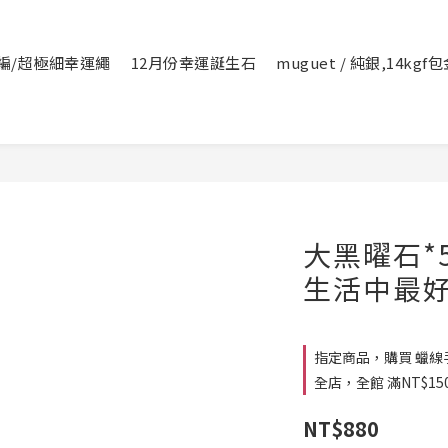
編/超極細幸運繩
12月份幸運誕生石
muguet / 純銀,14kg
大黑曜石*5
生活中最好
指定商品，購買 蠟線手
全店，全館 滿NT$15
NT$880