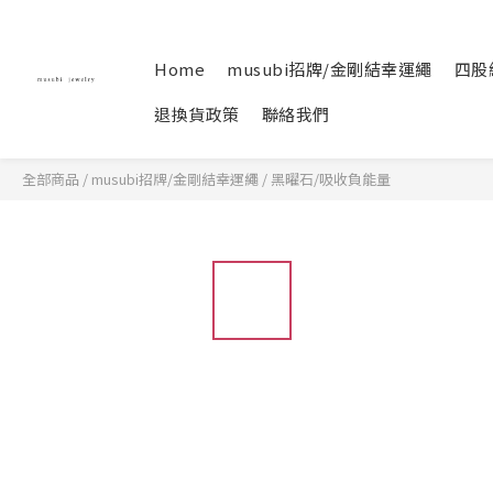
Home
musubi招牌/金剛結幸運繩
四股
退換貨政策
聯絡我們
全部商品
/
musubi招牌/金剛結幸運繩
/
黑曜石/吸收負能量