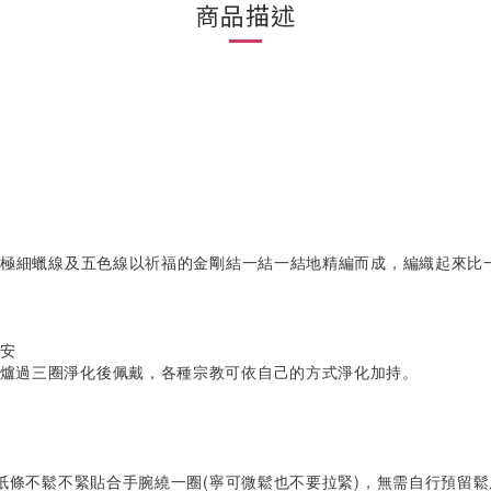
商品描述
挑選極細蠟線及五色線以祈福的金剛結一結一結地精編而成，編織起來
安
香爐過三圈淨化後佩戴，各種宗教可依自己的方式淨化加持。
長紙條不鬆不緊貼合手腕繞一圈(寧可微鬆也不要拉緊)，無需自行預留