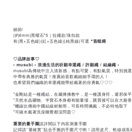
細節/
(約6mm)黑曜石*5｜拉繩款/珠扣款
有(黑+五色線)(紅+五色線)(純黑線)可選
*皆粗繩
♡品牌故事♡
• musubi • 浪漫生活的祈願幸運繩 / 許願繩 / 結緣繩 •
musubi為傳統中注入清新感，有點可愛，有點氣質，特別
中帶有典雅的氣質！推薦給喜歡戴細細手環的人！
也希望我們編織的幸運繩能帶給戴著的你勇氣♡♡♡
*金剛結是一種繩結，在藏傳佛教中，是一種護身符，避邪保平
*天然水晶礦物、半寶石本身都有能量場，購買後可以在大廟
*蠟線比傳統中國結線材耐用，可長時間佩戴，不必特地取下
*可碰水戴著洗澡睡覺都沒問題♡
重要的量手圍
請詳閱以下內容測量手圍
記得請‘’量確實‘’貼合手腕的手圍尺寸喲！請用皮尺、軟線或