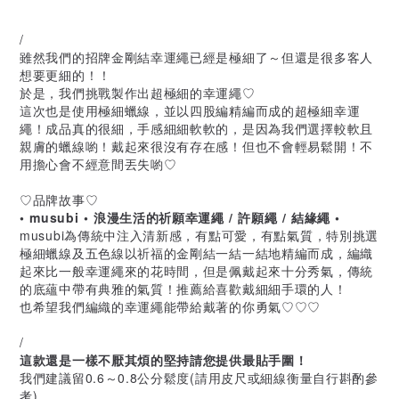
/
雖然我們的招牌金剛結幸運繩已經是極細了～但還是很多客人
想要更細的！！
於是，我們挑戰製作出超極細的幸運繩♡
這次也是使用極細蠟線，並以四股編精編而成的超極細幸運
繩！成品真的很細，手感細細軟軟的，是因為我們選擇較軟且
親膚的蠟線喲！戴起來很沒有存在感！但也不會輕易鬆開！不
用擔心會不經意間丟失喲♡
♡品牌故事♡
• musubi • 浪漫生活的祈願幸運繩 / 許願繩 / 結緣繩 •
musubi為傳統中注入清新感，有點可愛，有點氣質，特別挑選
極細蠟線及五色線以祈福的金剛結一結一結地精編而成，編織
起來比一般幸運繩來的花時間，但是佩戴起來十分秀氣，傳統
的底蘊中帶有典雅的氣質！推薦給喜歡戴細細手環的人！
也希望我們編織的幸運繩能帶給戴著的你勇氣♡♡♡
/
這款還是一樣不厭其煩的堅持請您提供最貼手圍！
我們建議留0.6～0.8公分鬆度(請用皮尺或細線衡量自行斟酌參
考)