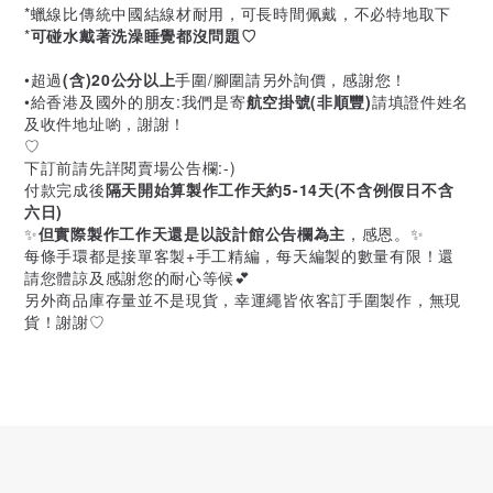
*蠟線比傳統中國結線材耐用，可長時間佩戴，不必特地取下
*
可碰水戴著洗澡睡覺都沒問題♡
•超過
(含)20公分以上
手圍/腳圍請另外詢價，感謝您！
•給香港及國外的朋友:我們是寄
航空掛號(非順豐)
請填證件姓名
及收件地址喲，謝謝！
♡
下訂前請先詳閱賣場公告欄:-)
付款完成後
隔天開始算製作工作天約5-14天(不含例假日不含
六日)
✨
但實際製作工作天還是以設計館公告欄為主
，感恩。✨
每條手環都是接單客製+手工精編，每天編製的數量有限！還
請您體諒及感謝您的耐心等候💕
另外商品庫存量並不是現貨，幸運繩皆依客訂手圍製作，無現
貨！謝謝♡