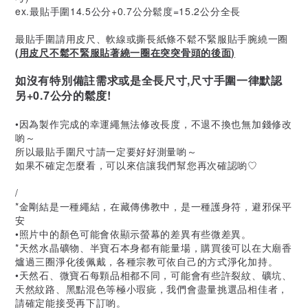
ex.最貼手圍14.5公分+0.7公分鬆度=15.2公分全長
最貼手圍請用皮尺、軟線或撕長紙條不鬆不緊服貼手腕繞一圈
(用皮尺不鬆不緊服貼著繞一圈在突突骨頭的後面)
如沒有特別備註需求或是全長尺寸,尺寸手圍一律默認
另+0.7公分的鬆度!
•因為製作完成的幸運繩無法修改長度，不退不換也無加錢修改
喲～
所以最貼手圍尺寸請一定要好好測量喲～
如果不確定怎麼看，可以來信讓我們幫您再次確認喲♡
/
*金剛結是一種繩結，在藏傳佛教中，是一種護身符，避邪保平
安
•照片中的顏色可能會依顯示螢幕的差異有些微差異。
*天然水晶礦物、半寶石本身都有能量場，購買後可以在大廟香
爐過三圈淨化後佩戴，各種宗教可依自己的方式淨化加持。
•天然石、微寶石每顆品相都不同，可能會有些許裂紋、礦坑、
天然紋路、黑點混色等極小瑕疵，我們會盡量挑選品相佳者，
請確定能接受再下訂喲。