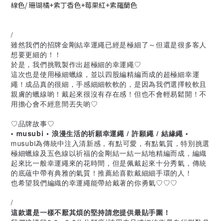
線色/ 珊瑚橘+紫丁香色+莓果紅+紫羅蘭色
/
雖然我們的招牌金剛結幸運繩已經是極細了～但還是很多客人
想要更細的！！
於是，我們挑戰製作出超極細的幸運繩♡
這次也是使用極細蠟線，並以四股編精編而成的超極細幸運
繩！成品真的很細，手感細細軟軟的，是因為我們選擇較軟且
親膚的蠟線喲！戴起來很沒有存在感！但也不會輕易鬆開！不
用擔心會不經意間丟失喲♡
♡品牌故事♡
• musubi • 浪漫生活的祈願幸運繩 / 許願繩 / 結緣繩 •
musubi為傳統中注入清新感，有點可愛，有點氣質，特別挑選
極細蠟線及五色線以祈福的金剛結一結一結地精編而成，編織
起來比一般幸運繩來的花時間，但是佩戴起來十分秀氣，傳統
的底蘊中帶有典雅的氣質！推薦給喜歡戴細細手環的人！
也希望我們編織的幸運繩能帶給戴著的你勇氣♡♡♡
/
這款還是一樣不厭其煩的堅持請您提供最貼手圍！