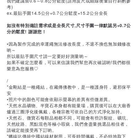
我們建議留0.6～0.8公分鬆度(請用皮尺或細線衡量自行斟酌參
考)
ex.最貼手圍14.5公分+0.7公分鬆度=15.2公分全長
如沒有特別備註需求或是全長尺寸,尺寸手圍一律默認另+0.7公
分的鬆度! 謝謝您！
•因為製作完成的幸運繩無法修改長度，不退不換也無加錢修改
喲～
所以最貼手圍尺寸請一定要好好測量喲～
如果不確定怎麼看，可以來信讓我們幫您再次確認喲!我們都很
樂意為您服務♡
/
*金剛結是一種繩結，在藏傳佛教中，是一種護身符，避邪保平
安
•照片中的顏色可能會依顯示螢幕的差異有些微差異。
*天然水晶礦物、半寶石本身都有能量場，購買後可以在大廟香
爐過三圈淨化後佩戴，各種宗教可依自己的方式淨化加持。
•天然石、微寶石每顆品相都不同，可能會有些許裂紋、礦坑、
天然紋路、黑點混色等極小瑕疵，我們會盡量挑選品相佳者，
請確定能接受再下訂喲。
*蠟線比傳統中國結線材耐用，可長時間佩戴，不必特地取下