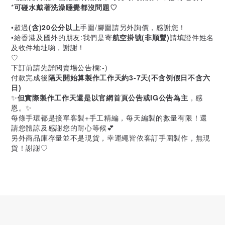
*
可碰水戴著洗澡睡覺都沒問題♡
•超過
(含)20公分以上
手圍/腳圍請另外詢價，感謝您！
•給香港及國外的朋友:我們是寄
航空掛號(非順豐)
請填證件姓名
及收件地址喲，謝謝！
♡
下訂前請先詳閱賣場公告欄:-)
付款完成後
隔天開始算製作工作天約3-7天(不含例假日不含六
日)
✨
但實際製作工作天還是以官網首頁公告或IG公告為主
，感
恩。✨
每條手環都是接單客製+手工精編，每天編製的數量有限！還
請您體諒及感謝您的耐心等候💕
另外商品庫存量並不是現貨，幸運繩皆依客訂手圍製作，無現
貨！謝謝♡