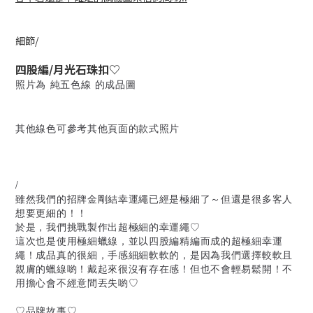
細節/
四股編/月光石珠扣♡
照片為 純五色線 的成品圖
其他線色可參考其他頁面的款式照片
/
雖然我們的招牌金剛結幸運繩已經是極細了～但還是很多客人
想要更細的！！
於是，我們挑戰製作出超極細的幸運繩♡
這次也是使用極細蠟線，並以四股編精編而成的超極細幸運
繩！成品真的很細，手感細細軟軟的，是因為我們選擇較軟且
親膚的蠟線喲！戴起來很沒有存在感！但也不會輕易鬆開！不
用擔心會不經意間丟失喲♡
♡品牌故事♡