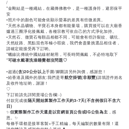
/
*金剛結是一種繩結，在藏傳佛教中，是一種護身符，避邪保平
安
•照片中的顏色可能會依顯示螢幕的差異有些微差異。
*天然水晶礦物、半寶石本身都有能量場，購買後可以在大廟香
爐過三圈淨化後佩戴，各種宗教可依自己的方式淨化加持。
•天然石、微寶石每顆品相都不同，可能會有些許裂紋、礦坑、
天然紋路、黑點混色等極小瑕疵，我們會盡量挑選品相佳者，
請確定能接受再下訂喲。
*蠟線比傳統中國結線材耐用，可長時間佩戴，不必特地取下
*
可碰水戴著洗澡睡覺都沒問題♡
•超過
(含)20公分以上
手圍/腳圍請另外詢價，感謝您！
•給香港及國外的朋友:我們是寄
航空掛號(非順豐)
請填證件姓名
及收件地址喲，謝謝！
♡
下訂前請先詳閱賣場公告欄:-)
付款完成後
隔天開始算製作工作天約3-7天(不含例假日不含六
日)
✨
但實際製作工作天還是以官網首頁公告或IG公告為主
，感
恩。✨
每條手環都是接單客製+手工精編，每天編製的數量有限！還