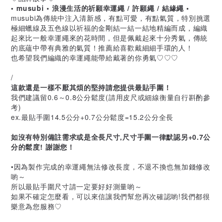
• musubi • 浪漫生活的祈願幸運繩 / 許願繩 / 結緣繩 •
musubi為傳統中注入清新感，有點可愛，有點氣質，特別挑選
極細蠟線及五色線以祈福的金剛結一結一結地精編而成，編織
起來比一般幸運繩來的花時間，但是佩戴起來十分秀氣，傳統
的底蘊中帶有典雅的氣質！推薦給喜歡戴細細手環的人！
也希望我們編織的幸運繩能帶給戴著的你勇氣♡♡♡
/
這款還是一樣不厭其煩的堅持請您提供最貼手圍！
我們建議留0.6～0.8公分鬆度(請用皮尺或細線衡量自行斟酌參
考)
ex.最貼手圍14.5公分+0.7公分鬆度=15.2公分全長
如沒有特別備註需求或是全長尺寸,尺寸手圍一律默認另+0.7公
分的鬆度! 謝謝您！
•因為製作完成的幸運繩無法修改長度，不退不換也無加錢修改
喲～
所以最貼手圍尺寸請一定要好好測量喲～
如果不確定怎麼看，可以來信讓我們幫您再次確認喲!我們都很
樂意為您服務♡