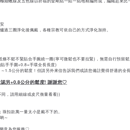
挑選極細蠟線及五色線以祈福的金剛結一結一結地精編而成，編織起來
安
香爐過三圈淨化後佩戴，各種宗教可依自己的方式淨化加持。
長紙條不鬆不緊貼合手腕繞一圈(寧可微鬆也不要拉緊)，無需自行預留
貼手手圍+0.8=手環全長長度)
留1～1.5公分的鬆度！但請另外來信告訴我們或請您備註覺得舒適的全
另+0.8公分的鬆度! 謝謝您♡
同，請用細線或皮尺衡量看看))
；珠扣款萬一量太小是戴不下的。
改喲～
很樂意為您服務♡