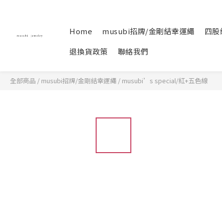
Home
musubi招牌/金剛結幸運繩
四股
退換貨政策
聯絡我們
全部商品
/
musubi招牌/金剛結幸運繩
/
musubi’s special/紅+五色線