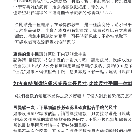
musubi為傳統中注入清新感，有點可愛，有點氣質，特別
中帶有典雅的氣質！推薦給喜歡戴細細手環的人！
也希望我們編織的幸運繩能帶給戴著的你勇氣♡♡♡
*金剛結是一種繩結，在藏傳佛教中，是一種護身符，避邪保平
*天然水晶礦物、半寶石本身都有能量場，購買後可以在大廟
*蠟線比傳統中國結線材耐用，可長時間佩戴，不必特地取下
*可碰水戴著洗澡睡覺都沒問題♡
重要的量手圍
請詳閱以下內容測量手圍
記得請‘’量確實‘’貼合手腕的手圍尺寸喲！請用皮尺、軟線或
們會另加上約0.8公分鬆度讓您戴起來剛好微貼手腕喲!(ex.您的
''但是''如果不習慣貼合手腕，想要戴起來鬆一點，建議可以
如沒有特別備註需求或是全長尺寸,此款尺寸手圍一律默認
((我們喜歡的鬆度不見得是您的蜜糖！每個人對於鬆緊感受度不
再提醒一次，下單前請務必確認量確實貼合手腕的尺寸
如果沒法量很準確的話，請選擇拉繩款，只要拉鬆還是可以戴
•因為製作完成的幸運繩無法修改長度，不退不換也無加錢修
所以最貼手圍尺寸請一定要好好測量喲～
如果不確定怎麼看，可以來信讓我們幫您再次確認喲!我們都