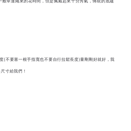
比一般幸運繩來的花時間，但是佩戴起來十分秀氣，傳統的底蘊
鬆度(不要塞一根手指寬也不要自行拉鬆長度)量剛剛好就好，我
長尺寸給我們！