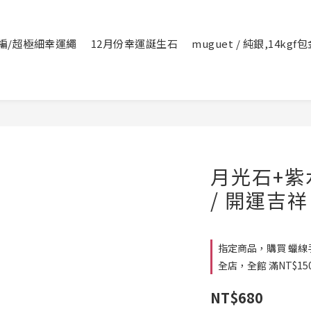
編/超極細幸運繩
12月份幸運誕生石
muguet / 純銀,14kg
月光石+紫
/ 開運吉祥
指定商品，購買 蠟線手
全店，全館 滿NT$15
NT$680