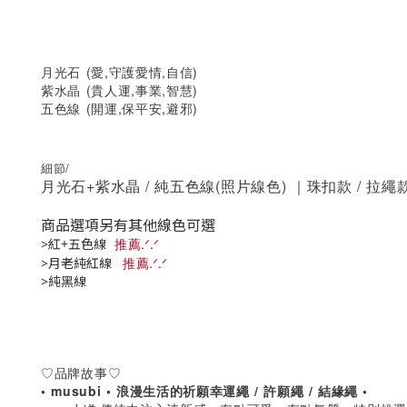
月光石 (愛,守護愛情,自信)
紫水晶 (貴人運,事業,智慧)
五色線 (開運,保平安,避邪)
細節/
月光石+紫水晶 / 純五色線(照片線色) ｜珠扣款 / 拉繩
商品選項另有其他線色可選
推薦
.
.
ᐟ
>紅+五色線
ᐟ
推薦
.
.
ᐟ
>月老純紅線
ᐟ
>純黑線
♡品牌故事♡
• musubi • 浪漫生活的祈願幸運繩 / 許願繩 / 結緣繩 •