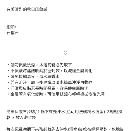
有著濃烈的秋日印象感
細節/
石榴石
♡
•請勿佩戴洗澡，沐浴前務必先取下
•
不佩戴時建議收納於密封袋，以減緩金屬氧化
•避免接觸溫泉、海水與香水
•若有流汗，取下後建議以清水簡單沖淨再收納
•汗漬與皮脂若長時間殘留，容易使金屬暗沈
•
金屬若有氧化變暗，可使用拭銀布輕輕擦拭恢復光澤
簡單保養三步驟/ 1.
摘下來先沖水(也可用洗碗精水清潔)
2.
輕輕擦
乾
3.
放入密封袋
每次佩戴完摘下來務必就先去沖水(清水)後軟布輕輕壓乾，乾燥後