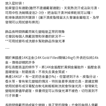
放入密封袋！
如果當日有運動(雖然不建議戴著運動)、天氣熱流汗或沾染污漬，
可用中性洗碗精浸泡2~3分，把油垢汗漬沖掉擦乾就可以囉！
乾燥後請放到夾鏈袋！(讓汗漬皮脂殘留太久會讓金屬暗沈，及早
發現可以用拭銀布擦亮)
飾品長時間佩戴而氧化變暗是正常的現象
也會因每個人佩戴習慣和保養的狀況不一
**可用拭銀布或洗銀水幫助飾品恢復光澤
---
關於美國產14K注金(14K Gold Filled簡稱14kgf) 外表近似純14k
金，價格卻親民許多
即在高壓高溫的條件下，將14K金鍛壓於黃銅金屬胎外，鍛壓金表
面硬度強，耐磨度高，不易失去黃金質感。
美產14KGF，有一定的含金量(5%)，但當遇到汗水、皮脂分泌，
香水等，會有氧化變暗的情況，特別是夏季濕度也高，建議定期
使用拭銀布或牙膏配合軟毛刷輕輕刷洗就會恢復光亮。發現氧化
變暗就要儘早處理，保養得宜可以恢復光澤不褪色，切勿黑到不
行才保養。
長時間佩戴而造成氧化變暗，是正常的現象，也會因每個人佩戴