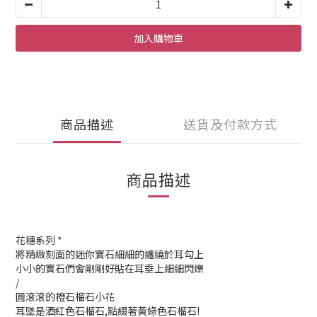
加入購物車
商品描述
送貨及付款方式
商品描述
花穗系列 *
將精緻刻面的迷你寶石細細的纏繞於耳勾上
小小的寶石們會剛剛好貼在耳垂上細細閃爍
/
圓滾滾的橙石榴石小花
耳墜是酒紅色石榴石,點綴著黃綠色石榴石!