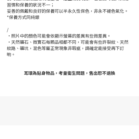
習慣和保養的狀況不一；
妥善的佩戴和良好的保養可以半永久性保色，非永不褪色氧化。
*
保養方式同純銀
/
•照片中的顏色可能會依顯示螢幕的差異有些微差異。
•天然礦石、微寶石每顆品相都不同，可能會有些許裂紋、天然
紋路、礦坑，混色等屬正常現象非瑕疵，請確定能接受再下訂
喲。
耳環為貼身物品，考量衛生問題，售出恕不退換