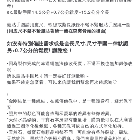
考)
ex.最貼手圍14.5公分+0.7公分鬆度=15.2公分全長
最貼手圍請用皮尺、軟線或撕長紙條不鬆不緊服貼手腕繞一圈
(用皮尺不鬆不緊服貼著繞一圈在突突骨頭的後面)
如沒有特別備註需求或是全長尺寸,尺寸手圍一律默認
另+0.7公分的鬆度! 謝謝您！
•因為製作完成的幸運繩無法修改長度，不退不換也無加錢修改
喲～
所以最貼手圍尺寸請一定要好好測量喲～
如果不確定怎麼看，可以來信讓我們幫您再次確認喲♡
/
*金剛結是一種繩結，在藏傳佛教中，是一種護身符，避邪保平
安
•照片中的顏色可能會依顯示螢幕的差異有些微差異。
*天然水晶礦物、半寶石本身都有能量場，購買後可以在大廟香
爐過三圈淨化後佩戴，各種宗教可依自己的方式淨化加持。
•天然石、微寶石每顆品相都不同，可能會有些許裂紋、礦坑、
天然紋路、黑點混色等極小瑕疵，我們會盡量挑選品相佳者，