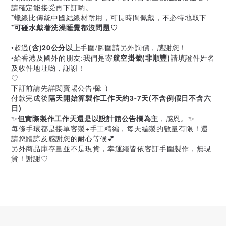
請確定能接受再下訂喲。
*蠟線比傳統中國結線材耐用，可長時間佩戴，不必特地取下
*
可碰水戴著洗澡睡覺都沒問題♡
•超過
(含)20公分以上
手圍/腳圍請另外詢價，感謝您！
•給香港及國外的朋友:我們是寄
航空掛號(非順豐)
請填證件姓名
及收件地址喲，謝謝！
♡
下訂前請先詳閱賣場公告欄:-)
付款完成後
隔天開始算製作工作天約3-7天(不含例假日不含六
日)
✨
但實際製作工作天還是以設計館公告欄為主
，感恩。✨
每條手環都是接單客製+手工精編，每天編製的數量有限！還
請您體諒及感謝您的耐心等候💕
另外商品庫存量並不是現貨，幸運繩皆依客訂手圍製作，無現
貨！謝謝♡