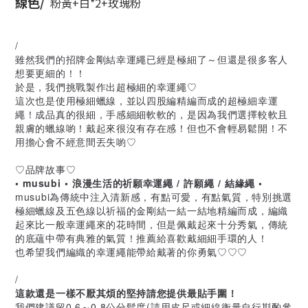
線色/
粉黃+白*2+玫瑰粉
/
雖然我們的招牌金剛結幸運繩已經是極細了～但還是很多客人
想要更細的！！
於是，我們挑戰製作出超極細的幸運繩♡
這次也是使用極細蠟線，並以四股編精編而成的超極細幸運
繩！成品真的很細，手感細細軟軟的，是因為我們選擇較軟且
親膚的蠟線喲！戴起來很沒有存在感！但也不會輕易鬆開！不
用擔心會不經意間丟失喲♡
♡品牌故事♡
• musubi • 浪漫生活的祈願幸運繩 / 許願繩 / 結緣繩 •
musubi為傳統中注入清新感，有點可愛，有點氣質，特別挑選
極細蠟線及五色線以祈福的金剛結一結一結地精編而成，編織
起來比一般幸運繩來的花時間，但是佩戴起來十分秀氣，傳統
的底蘊中帶有典雅的氣質！推薦給喜歡戴細細手環的人！
也希望我們編織的幸運繩能帶給戴著的你勇氣♡♡♡
/
這款還是一樣不厭其煩的堅持請您提供最貼手圍！
我們建議留0.6～0.8公分鬆度(請用皮尺或細線衡量自行斟酌參