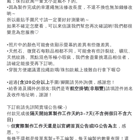
戴；珠扣款萬一量太小是戴不下的。
•因為製作完成的幸運繩無法修改長度，不退不換也無加錢修改
喲～
所以最貼手圍尺寸請一定要好好測量喲～
如果不確定怎麼看，可以來信讓我們幫您再次確認喲!我們都很
樂意為您服務♡
•照片中的顏色可能會依顯示螢幕的差異有些微差異。
•天然石、微寶石每顆品相都不同，可能會有些許裂紋、礦坑、
天然紋路、黑點混色等極小瑕疵，我們會盡量挑選品相佳者，
請確定能接受再下訂喲。
•穿脫方便建議選拉繩款哦/珠扣款戴上後難自行拿下喔😊
•超過
(含)20公分以上
手圍/腳圍請另外詢價，感謝您！
•給香港及國外的朋友:我們是寄
航空掛號(非順豐)
請填證件姓名
及收件地址喲，謝謝！
下訂前請先詳閱賣場公告欄:-)
付款完成後
隔天開始算製作工作天約3~7天(不含例假日不含六
日)
✨
但實際製作工作天還是以官網首頁公告或IG公告為主
，感
恩。✨
每條手環都是接單客製+手工編製，每天編製的數量有限！還