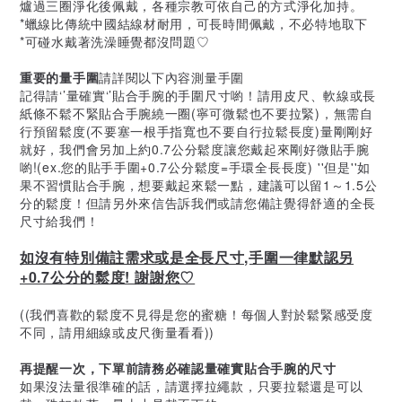
爐過三圈淨化後佩戴，各種宗教可依自己的方式淨化加持。
*蠟線比傳統中國結線材耐用，可長時間佩戴，不必特地取下
*可碰水戴著洗澡睡覺都沒問題♡
重要的量手圍
請詳閱以下內容測量手圍
記得請‘’量確實‘’貼合手腕的手圍尺寸喲！請用皮尺、軟線或長
紙條不鬆不緊貼合手腕繞一圈(寧可微鬆也不要拉緊)，無需自
行預留鬆度(不要塞一根手指寬也不要自行拉鬆長度)量剛剛好
就好，我們會另加上約0.7公分鬆度讓您戴起來剛好微貼手腕
喲!(ex.您的貼手手圍+0.7公分鬆度=手環全長長度)
''但是''如
果不習慣貼合手腕，想要戴起來鬆一點，建議可以留1～1.5公
分的鬆度！但請另外來信告訴我們或請您備註覺得舒適的全長
尺寸給我們！
如沒有特別備註需求或是全長尺寸,手圍一律默認另
+0.7公分的鬆度! 謝謝您♡
((我們喜歡的鬆度不見得是您的蜜糖！每個人對於鬆緊感受度
不同，請用細線或皮尺衡量看看))
再提醒一次，下單前請務必確認量確實貼合手腕的尺寸
如果沒法量很準確的話，請選擇拉繩款，只要拉鬆還是可以