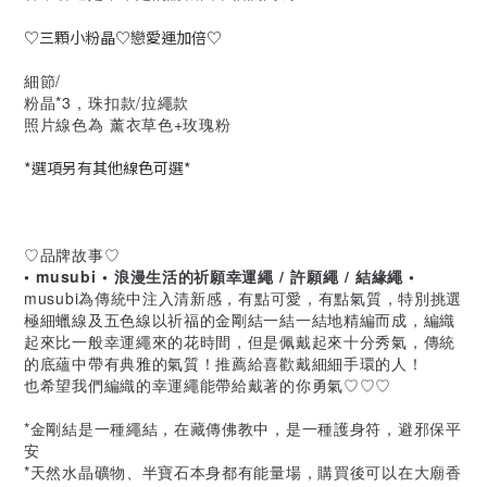
♡三顆小粉晶♡戀愛運加倍♡
細節/
粉晶*3 , 珠扣款/拉繩款
照片線色為 薰衣草色+玫瑰粉
*選項另有其他線色可選*
♡品牌故事♡
• musubi • 浪漫生活的祈願幸運繩 / 許願繩 / 結緣繩 •
musubi為傳統中注入清新感，有點可愛，有點氣質，特別挑選
極細蠟線及五色線以祈福的金剛結一結一結地精編而成，編織
起來比一般幸運繩來的花時間，但是佩戴起來十分秀氣，傳統
的底蘊中帶有典雅的氣質！推薦給喜歡戴細細手環的人！
也希望我們編織的幸運繩能帶給戴著的你勇氣♡♡♡
*金剛結是一種繩結，在藏傳佛教中，是一種護身符，避邪保平
安
*天然水晶礦物、半寶石本身都有能量場，購買後可以在大廟香