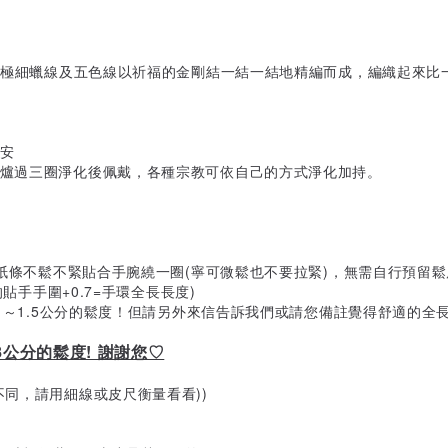
挑選極細蠟線及五色線以祈福的金剛結一結一結地精編而成，編織起來
安
香爐過三圈淨化後佩戴，各種宗教可依自己的方式淨化加持。
長紙條不鬆不緊貼合手腕繞一圈(寧可微鬆也不要拉緊)，無需自行預留
貼手手圍+0.7=手環全長長度)
留1～1.5公分的鬆度！但請另外來信告訴我們或請您備註覺得舒適的全
8公分的鬆度! 謝謝您♡
同，請用細線或皮尺衡量看看))