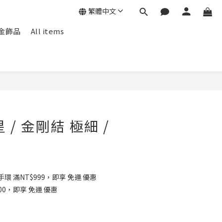
繁體中文
f包金飾品
All items
 / 金剛結 極細 /
環 滿NT$999，即享 免運 優惠
00，即享 免運 優惠