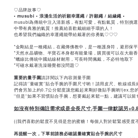
♡品牌故事♡
• musubi • 浪漫生活的祈願幸運繩 / 許願繩 / 結緣繩 •
musubi為傳統中注入清新感，有點可愛，有點氣質，特別
中帶有典雅的氣質！推薦給喜歡戴細細手環的人！
也希望我們編織的幸運繩能帶給戴著的你勇氣♡♡♡
*金剛結是一種繩結，在藏傳佛教中，是一種護身符，避邪保平
*天然水晶礦物、半寶石本身都有能量場，購買後可以在大廟
*蠟線比傳統中國結線材耐用，可長時間佩戴，不必特地取下
*可碰水戴著洗澡睡覺都沒問題♡
重要的量手圍
請詳閱以下內容測量手圍
記得請‘’量確實‘’貼合手腕的手圍尺寸喲！請用皮尺、軟線或
們會另加上約0.7公分鬆度讓您戴起來剛好微貼手腕喲!(ex.您的
''但是''如果不習慣貼合手腕，想要戴起來鬆一點，建議可以
如沒有特別備註需求或是全長尺寸,手圍一律默認另+0.
((我們喜歡的鬆度不見得是您的蜜糖！每個人對於鬆緊感受度不
再提醒一次，下單前請務必確認量確實貼合手腕的尺寸