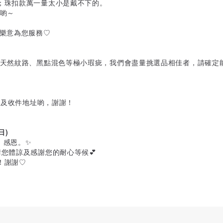
；珠扣款萬一量太小是戴不下的。
改喲～
很樂意為您服務♡
、天然紋路、黑點混色等極小瑕疵，我們會盡量挑選品相佳者，請確定
名及收件地址喲，謝謝！
日)
，感恩。✨
您體諒及感謝您的耐心等候💕
！謝謝♡