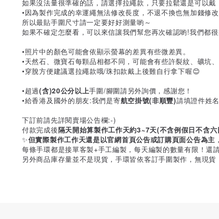
如果沒法量很準確的話，請選擇拉繩款，只要拉鬆還是可以戴
•因為製作完成的幸運繩無法修改長度，不退不換也無加錢修
所以最貼手圍尺寸請一定要好好測量喲～
如果不確定怎麼看，可以來信讓我們幫您再次確認喲!我們都
•照片中的顏色可能會依顯示螢幕的差異有些微差異。
•天然石、微寶石每顆品相都不同，可能會有些許裂紋、礦坑
•穿脫方便建議選拉繩款哦/珠扣款戴上後難自行拿下喔😊
•超過
(含)20公分以上
手圍/腳圍請另外詢價，感謝您！
•給香港及國外的朋友:我們是寄
航空掛號(非順豐)
請填證件姓
下訂前請先詳閱賣場公告欄:-)
付款完成後
隔天開始算製作工作天約3~7天(不含例假日不含六
✨
但實際製作工作天還是以官網首頁公告或訂購頁面公告為主
每條手環都是接單客製+手工編製，每天編製的數量有限！還請
另外商品庫存量並不是現貨，手環皆依客訂手圍製作，無現貨