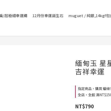
編/超極細幸運繩
12月份幸運誕生石
muguet / 純銀,14kg
緬甸玉 星星
吉祥幸運
指定商品，購買 蠟線手
全店，全館 滿NT$15
NT$790