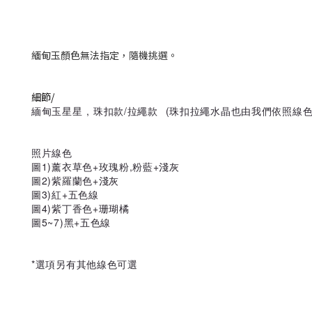
緬甸玉顏色無法指定，隨機挑選。
細節/
緬甸玉星星 , 珠扣款/拉繩款 (珠扣拉繩水晶也由我們依照線色
照片線色
圖1)薰衣草色+玫瑰粉,粉藍+淺灰
圖2)
紫羅蘭色+淺灰
圖3)
紅+五色線
圖4)紫丁香色+珊瑚橘
圖5~7)黑+五色線
*選項另有其他線色可選