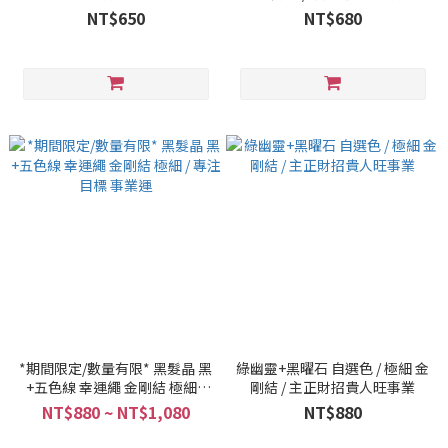
NT$650
NT$680
*期間限定/數量有限* 黑髮晶 黑
綠幽靈+黑曜石 自選色 / 極細 金
+五色線 幸運繩 金剛結 極細 /
剛結 / 主正財招貴人旺事業
專注目標 事業運
NT$880 ~ NT$1,080
NT$880