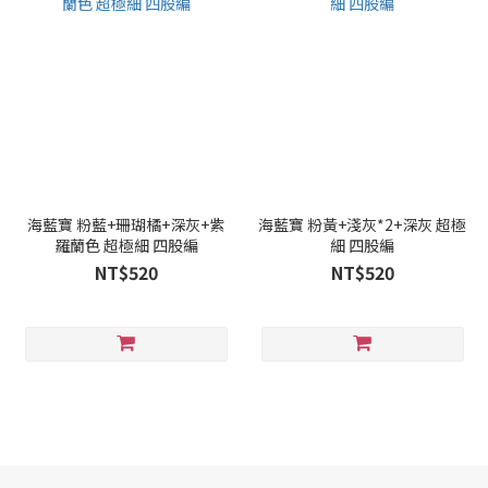
海藍寶 粉藍+珊瑚橘+深灰+紫
海藍寶 粉黃+淺灰*2+深灰 超極
羅蘭色 超極細 四股編
細 四股編
NT$520
NT$520