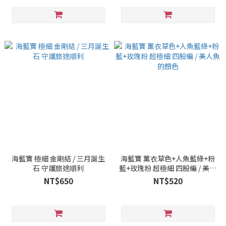
海藍寶 極細 金剛結 / 三月誕生
海藍寶 薰衣草色+人魚藍綠+粉
石 守護旅途順利
藍+玫瑰粉 超極細 四股編 / 美人
魚的顏色
NT$650
NT$520