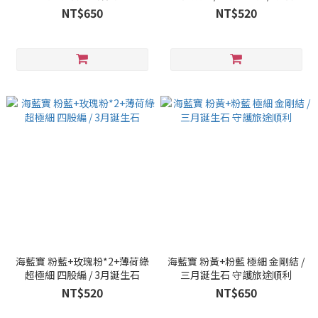
途順利
NT$650
NT$520
海藍寶 粉藍+玫瑰粉*2+薄荷綠
海藍寶 粉黃+粉藍 極細 金剛結 /
超極細 四股編 / 3月誕生石
三月誕生石 守護旅途順利
NT$520
NT$650