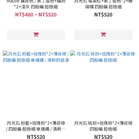
Mauve 藕荷色 / 紫丁香色+藕粉
月光石 莓果紅+紫丁香色*2+珊
*2+淺灰 四股編 超極細
瑚橘 四股編 超極細
NT$480 ~ NT$520
NT$520
月光石 粉藍+玫瑰粉*2+薄荷綠
月光石 桃粉+玫瑰粉*2+薄荷綠
/ 四股編 超極細 幸運繩 / 清新的
四股編 超極細
浪漫
NT$520
NT$520