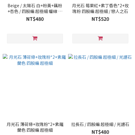
Beige / 太陽石 白+粉黃+藕粉
月光石 莓果紅+紫丁香色*2+玫
+杏色 / 四股編 超極細 蠟線 幸
瑰粉 四股編 超極細 / 戀人之石
運繩
NT$480
NT$520
月光石 薄荷綠+玫瑰粉*2+紫羅
拉長石 / 四股編 超極細 / 光譜石
蘭色 四股編 超極細
NT$480