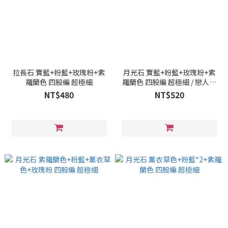
拉長石 寶藍+粉藍+玫瑰粉+紫
月光石 寶藍+粉藍+玫瑰粉+紫
羅蘭色 四股編 超極細
羅蘭色 四股編 超極細 / 戀人之
石
NT$480
NT$520