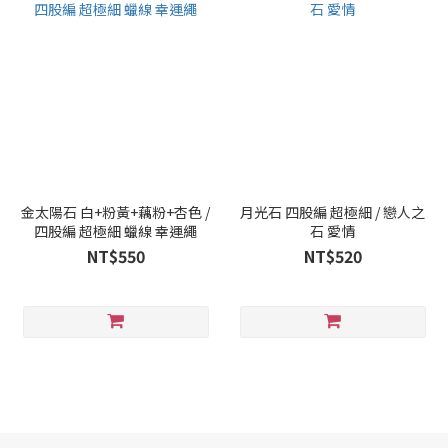
金太陽石 白+粉黃+藕粉+杏色 /
月光石 四股編 超極細 / 戀人之
四股編 超極細 蠟線 幸運繩
石 愛情
NT$550
NT$520