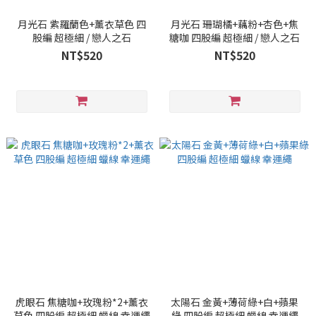
月光石 紫羅蘭色+薰衣草色 四
月光石 珊瑚橘+藕粉+杏色+焦
股編 超極細 / 戀人之石
糖咖 四股編 超極細 / 戀人之石
NT$520
NT$520
虎眼石 焦糖咖+玫瑰粉*2+薰衣
太陽石 金黃+薄荷綠+白+蘋果
草色 四股編 超極細 蠟線 幸運繩
綠 四股編 超極細 蠟線 幸運繩