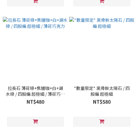
拉長石 薄荷綠+焦糖咖+白+湖
*數量限定* 黑骨幹太陽石 / 四
水綠 / 四股編 超極細 / 薄荷巧克
股編 超極細
力
NT$480
NT$580