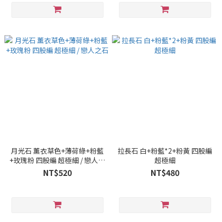
月光石 薰衣草色+薄荷綠+粉藍
拉長石 白+粉藍*2+粉黃 四股編
+玫瑰粉 四股編 超極細 / 戀人之
超極細
石
NT$520
NT$480