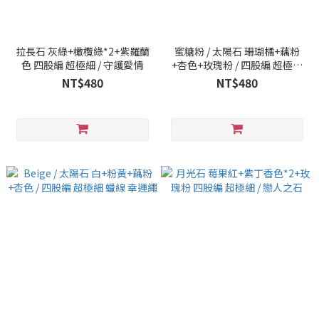
拉長石 灰綠+橄欖綠*2+紫羅蘭
蜜糖粉 / 太陽石 珊瑚橘+藕粉
色 四股編 超極細 / 守護愛情
+杏色+玫瑰粉 / 四股編 超極細
蠟線 幸運繩
NT$480
NT$480