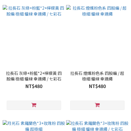
拉長石 灰綠+粉藍*2+檸檬黃 四
拉長石 煙燻粉色系 四股編 / 超
股編 極細 蠟線 幸運繩 / 七彩石
極細 蠟線 幸運繩
NT$480
NT$480