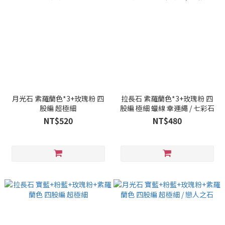
月光石 紫羅蘭色*3+玫瑰粉 四
拉長石 紫羅蘭色*3+玫瑰粉 四
股編 超極細
股編 極細 蠟線 幸運繩 / 七彩石
NT$520
NT$480