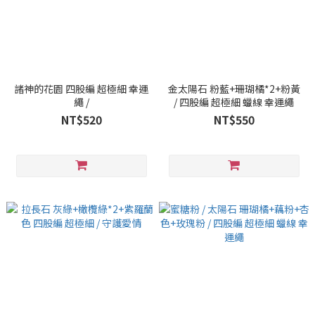
諸神的花園 四股編 超極細 幸運
金太陽石 粉藍+珊瑚橘*2+粉黃
繩 /
/ 四股編 超極細 蠟線 幸運繩
NT$520
NT$550