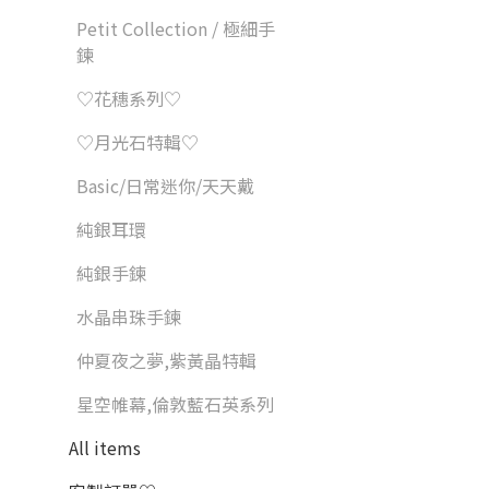
Petit Collection / 極細手
鍊
♡花穗系列♡
♡月光石特輯♡
Basic/日常迷你/天天戴
純銀耳環
純銀手鍊
水晶串珠手鍊
仲夏夜之夢,紫黃晶特輯
星空帷幕,倫敦藍石英系列
All items