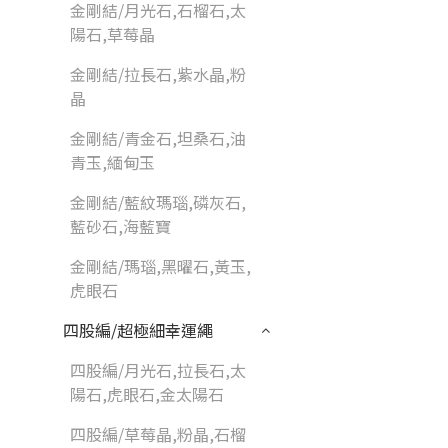
金剛結/月光石,石榴石,太
陽石,草莓晶
金剛結/拉長石,紫水晶,粉
晶
金剛結/青金石,坦桑石,油
青玉,緬甸玉
金剛結/藍紋瑪瑙,磷灰石,
藍砂石,海藍寶
金剛結/瑪瑙,黑曜石,黃玉,
虎眼石
四股編/超極細幸運繩
四股編/月光石,拉長石,太
陽石,虎眼石,金太陽石
四股編/草莓晶,粉晶,石榴