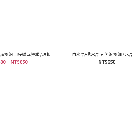
超極細 四股編 幸運繩 / 珠扣
白水晶+紫水晶 五色線 極細 / 水
80 ~ NT$650
NT$650