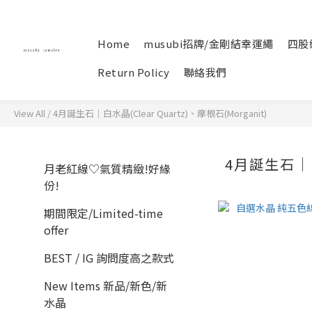
Home
musubi招牌/金剛結幸運繩
四股
Return Policy
聯絡我們
View All
/
4月誕生石｜白水晶(Clear Quartz)、摩根石(Morganit)
4月誕生石｜白
月老紅線♡氣質精緻!好緣
份!
期間限定/Limited-time
offer
BEST / IG 詢問度高之款式
New Items 新品/新色/新
水晶