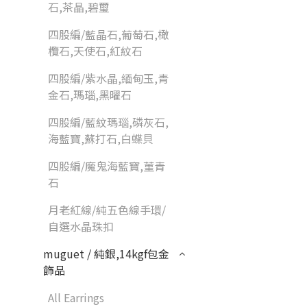
石,茶晶,碧璽
四股編/藍晶石,葡萄石,橄
欖石,天使石,紅紋石
四股編/紫水晶,緬甸玉,青
金石,瑪瑙,黑曜石
四股編/藍紋瑪瑙,磷灰石,
海藍寶,蘇打石,白蝶貝
四股編/魔鬼海藍寶,菫青
石
月老紅線/純五色線手環/
自選水晶珠扣
muguet / 純銀,14kgf包金
飾品
All Earrings